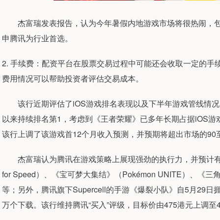
杰富瑞发表报告，认为今年暑假内地游戏市场将很热闹，包
申腾讯为行业首选。
2. 手续费：配资平台在股票交易过程中可能还会收取一定的
费用情况可以帮助投资者评估交易成本。
该行近期评估了iOS游戏排名表现以及下半年游戏管线情况，
以来持续排名第1，考虑到《王者荣耀》已多年长期占据iOS
该行上调了该游戏首12个月收入预测，并预期将超出市场的90
杰富瑞认为腾讯在游戏策略上展现强劲的执行力，并预计有多
for Speed）、《宝可梦大集结》（Pokémon UNITE）、《三角
等；另外，腾讯旗下Supercell的手游《爆裂小队》自5月29日
万个下载。该行维持腾讯“买入”评级，目标价由475港元上调至