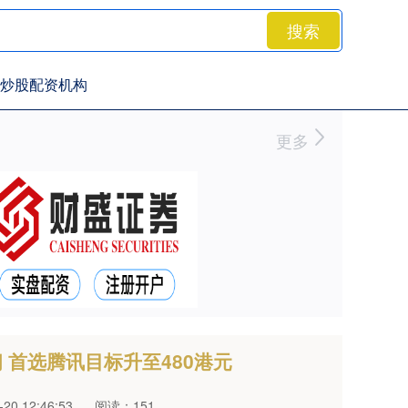
搜索
炒股配资机构
更多
 首选腾讯目标升至480港元
0 12:46:53
阅读：151