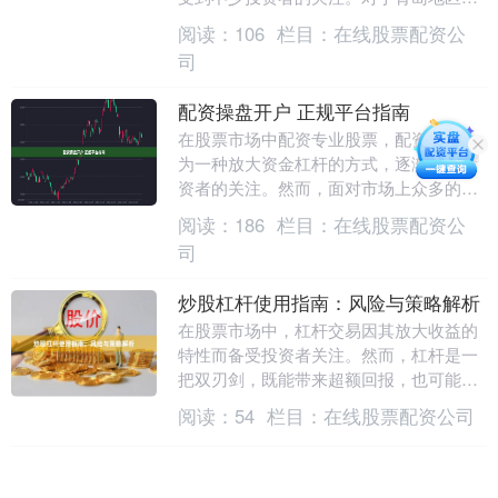
投资者而言，如何选择安全平台并顺利完
阅读：
106
栏目：
在线股票配资公
成开户，是参与配....
司
配资操盘开户 正规平台指南
在股票市场中配资专业股票，配资操盘作
为一种放大资金杠杆的方式，逐渐受到投
资者的关注。然而，面对市场上众多的配
资平台，如何选择正规、安全的平台进行
阅读：
186
栏目：
在线股票配资公
开户，成为投资者....
司
炒股杠杆使用指南：风险与策略解析
在股票市场中，杠杆交易因其放大收益的
特性而备受投资者关注。然而，杠杆是一
把双刃剑，既能带来超额回报，也可能导
致巨大亏损。本文将为您详细解析炒股杠
阅读：
54
栏目：
在线股票配资公司
杆的使用方法、潜....