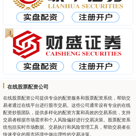
在线股票配资公司
在线股票配资公司提供专业的配资服务和股票配资系统，帮助交
易者通过在线平台进行股市交易。这些公司通常设有专业的在线
配资炒股团队，提供多样化的配资方案和高效的交易系统，支持
交易者根据市场需求和个人风险偏好进行交易决策。股票配资系
统包括实时市场数据、交易执行和风险管理工具，帮助交易者在
快速变化的股市环境中做出理性的交易决策。