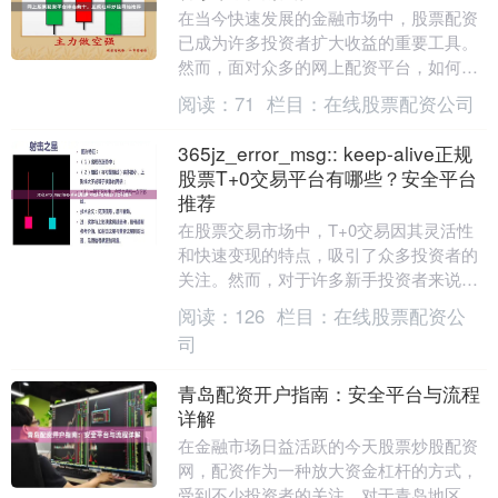
在当今快速发展的金融市场中，股票配资
已成为许多投资者扩大收益的重要工具。
然而，面对众多的网上配资平台，如何选
择安全、正规且服务优质的平台成为投资
阅读：
71
栏目：
在线股票配资公司
者关注的焦点。本....
365jz_error_msg:: keep-alive正规
股票T+0交易平台有哪些？安全平台
推荐
在股票交易市场中，T+0交易因其灵活性
和快速变现的特点，吸引了众多投资者的
关注。然而，对于许多新手投资者来说，
如何选择正规且安全的T+0交易平台成为
阅读：
126
栏目：
在线股票配资公
首要问题。本....
司
青岛配资开户指南：安全平台与流程
详解
在金融市场日益活跃的今天股票炒股配资
网，配资作为一种放大资金杠杆的方式，
受到不少投资者的关注。对于青岛地区的