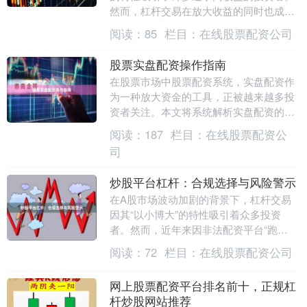
然而，杠杆交易在放大收益的同时也成倍
放大了风险。本文将为您详细梳理杠杆炒
阅读：
85
栏目：
在线股票配资公司
股的申请条件、....
股票实盘配资操作指南
在股票市场中股票配资系统，实盘配资作
为一种放大资金的工具，正被越来越多投
资者关注。本文将系统解析实盘配资的操
作流程、风险控制及策略要点，帮助投资
阅读：
187
栏目：
在线股票配资公
者建立正确的操作....
司
炒股平台杠杆：合规选择与风险警示
在A股市场波动加剧的背景下，杠杆交易
因其“以小博大”的特性吸引着众多投资
者。然而，近年来因非法配资平台“跑
路”、强制平仓引发的纠纷屡见不鲜。本文
阅读：
72
栏目：
在线股票配资公司
将从合规选择与风....
网上股票配资平台排名前十，正规杠
杆炒股网站推荐