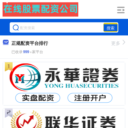
搜索
正规配资平台排行
更多
已收录
999
+家平台