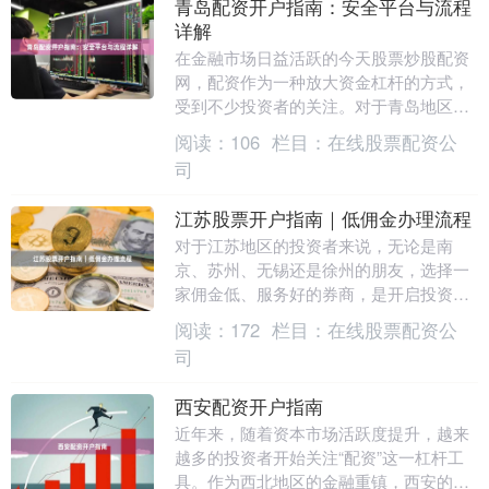
青岛配资开户指南：安全平台与流程
详解
在金融市场日益活跃的今天股票炒股配资
网，配资作为一种放大资金杠杆的方式，
受到不少投资者的关注。对于青岛地区的
投资者而言，如何选择安全平台并顺利完
阅读：
106
栏目：
在线股票配资公
成开户，是参与配....
司
江苏股票开户指南｜低佣金办理流程
对于江苏地区的投资者来说，无论是南
京、苏州、无锡还是徐州的朋友，选择一
家佣金低、服务好的券商，是开启投资之
路的第一步。本文将为你详细梳理江苏股
阅读：
172
栏目：
在线股票配资公
票开户的全流程，并....
司
西安配资开户指南
近年来，随着资本市场活跃度提升，越来
越多的投资者开始关注“配资”这一杠杆工
具。作为西北地区的金融重镇，西安的配