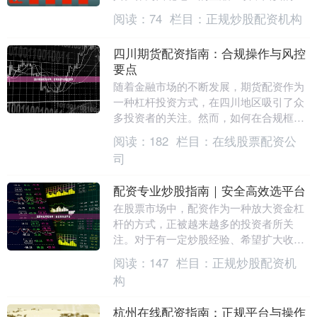
资市场也日益规范。对于有意通过配资放
阅读：
74
栏目：
正规炒股配资机构
大资金、提高收....
四川期货配资指南：合规操作与风控
要点
随着金融市场的不断发展，期货配资作为
一种杠杆投资方式，在四川地区吸引了众
多投资者的关注。然而，如何在合规框架
下进行操作，并有效控制风险，成为每位
阅读：
182
栏目：
在线股票配资公
投资者必须掌握的....
司
配资专业炒股指南｜安全高效选平台
在股票市场中，配资作为一种放大资金杠
杆的方式，正被越来越多的投资者所关
注。对于有一定炒股经验、希望扩大收益
空间的投资者来说，配资确实是一条值得
阅读：
147
栏目：
正规炒股配资机
探索的路径。然而，....
构
杭州在线配资指南：正规平台与操作