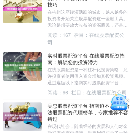
技巧
在杭州这座经济活跃的城市，越来越多的
投资者开始关注股票配资这一金融工具。
无论是想要放大收益的资深股民，还是资
金暂时周转不开的投资者，在线配资都提
阅读：
167
栏目：
在线股票配资公
供了一种灵活的资....
司
实时股票配资平台 在线股票配资指
南：解锁您的投资潜力
在线股票配资是一种杠杆化投资策略，允
许投资者使用借入资金增加其投资规模。
通过遵循以下指南实时股票配资平台，您
可以利用在线股票配资来解锁您的投资潜
阅读：
96
栏目：
在线股票配资公司
力： * **降....
吴忠股票配资平台 指南迫不及待！合
法股票配资代理榜单，专家推荐不容
错过
在现代社会，随着经济的发展和人们对金
融投资的需求增加，股票配资成为了一种