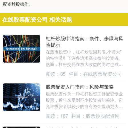
配资炒股操作。
在线股票配资公司 相关话题
杠杆炒股申请指南：条件、步骤与风
险提示
在股市投资中，杠杆炒股因其“以小博大”
的特性吸引了许多追求高收益的投资者。
然而，杠杆交易在放大收益的同时也成倍
放大了风险。本文将为您详细梳理杠杆炒
阅读：
85
栏目：
在线股票配资公司
股的申请条件、....
股票配资入门指南：风险与策略
股票配资作为一种杠杆投资工具配资专业
股票，近年来受到不少投资者的关注。它
允许投资者以较少的自有资金撬动更大的
交易规模，从而放大收益。然而，杠杆是
阅读：
187
栏目：
股票炒股配资网
一把双刃剑，既可....