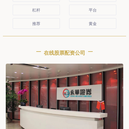
杠杆
平台
推荐
黄金
在线股票配资公司