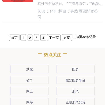
杠杆的全新途径。 * **增厚收益：**配债通
常附带较高的利息，可为投资者带来稳定
阅读：
144
栏目：
在线股票配资公
的收益....
司
共
4
页
32
条记录
首页
1
2
3
4
下一页
末页
热点关注
炒股
配资
公司
股票配资平台
网上
股票
网络
正规股票配资