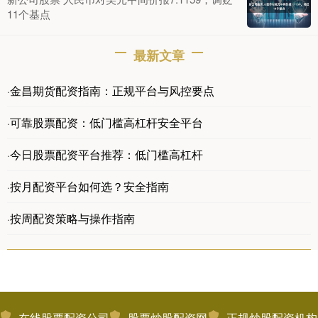
11个基点
最新文章
金昌期货配资指南：正规平台与风控要点
·
可靠股票配资：低门槛高杠杆安全平台
·
今日股票配资平台推荐：低门槛高杠杆
·
按月配资平台如何选？安全指南
·
按周配资策略与操作指南
·
在线股票配资公司
股票炒股配资网
正规炒股配资机构