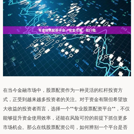
在当今金融市场中，股票配资作为一种灵活的杠杆投资方
式，正受到越来越多投资者的关注。对于资金有限但希望放
大收益的投资者而言，选择一个**专业股票配资平台**，不仅
能够提升资金使用效率，还能在风险可控的前提下抓住更多
市场机会。那么在线股票配资公司，如何辨别一个平台是否