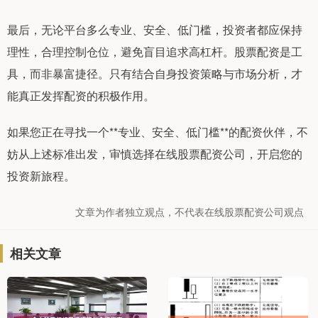
最后，无论平台多么专业、安全、低门槛，投资者都应保持
理性，合理控制仓位，避免盲目追求高杠杆。股票配资是工
具，而非暴富捷径。只有结合自身投资策略与市场分析，才
能真正发挥配资的积极作用。
如果您正在寻找一个**专业、安全、低门槛**的配资伙伴，不
妨从上述标准出发，审慎选择在线股票配资公司，开启您的
投资新旅程。
文章为作者独立观点，不代表在线股票配资公司观点
相关文章