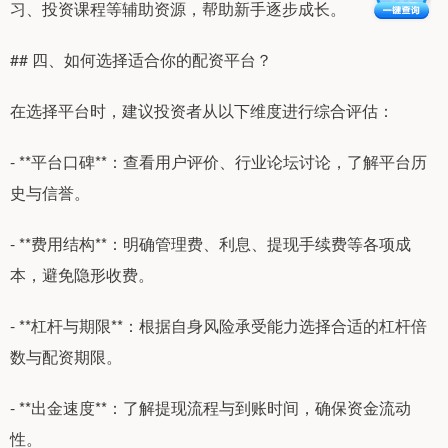
习、投资课程等辅助资源，帮助新手逐步成长。
## 四、如何选择适合你的配资平台？
在选择平台时，建议投资者从以下维度进行综合评估：
- **平台口碑**：查看用户评价、行业论坛讨论，了解平台历
史与信誉。
- **费用结构**：明确管理费、利息、提现手续费等各项成
本，避免隐形收费。
- **杠杆与期限**：根据自身风险承受能力选择合适的杠杆倍
数与配资期限。
- **出金速度**：了解提现流程与到账时间，确保资金流动
性。