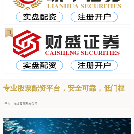
专业股票配资平台，安全可靠，低门槛
平台：在线股票配资公司