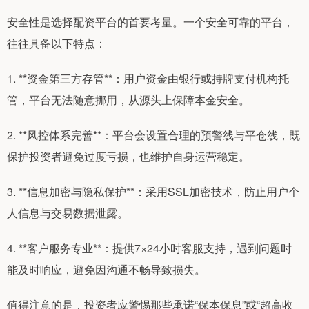
安全性是选择配资平台的首要考量。一个安全可靠的平台，
往往具备以下特点：
1. **资金第三方存管**：用户资金由银行或持牌支付机构托
管，平台无法随意挪用，从源头上保障本金安全。
2. **风控体系完善**：平台会设置合理的预警线与平仓线，既
保护投资者避免过度亏损，也维护自身运营稳定。
3. **信息加密与隐私保护**：采用SSL加密技术，防止用户个
人信息与交易数据泄露。
4. **客户服务专业**：提供7×24小时客服支持，遇到问题时
能及时响应，避免因沟通不畅导致损失。
值得注意的是，投资者应警惕那些承诺“保本保息”或“超高收