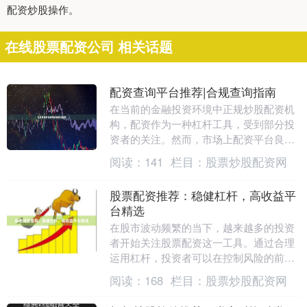
配资炒股操作。
在线股票配资公司 相关话题
配资查询平台推荐|合规查询指南
在当前的金融投资环境中正规炒股配资机
构，配资作为一种杠杆工具，受到部分投
资者的关注。然而，市场上配资平台良莠
不齐，如何选择合规、安全的平台成为关
阅读：
141
栏目：
股票炒股配资网
键。本文将为您推....
股票配资推荐：稳健杠杆，高收益平
台精选
在股市波动频繁的当下，越来越多的投资
者开始关注股票配资这一工具。通过合理
运用杠杆，投资者可以在控制风险的前提
下放大收益。然而，面对市场上众多配资
阅读：
168
栏目：
股票炒股配资网
平台，如何选择一....