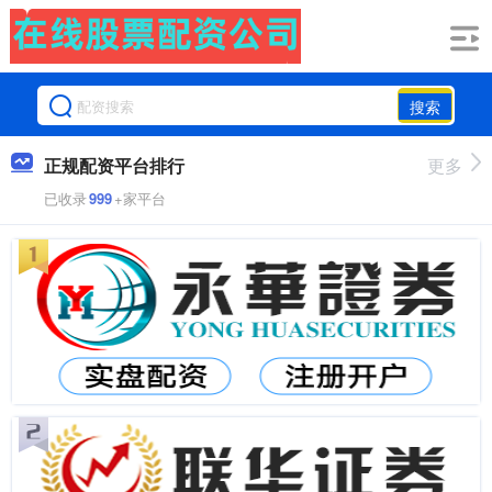
搜索
正规配资平台排行
更多
已收录
999
+家平台