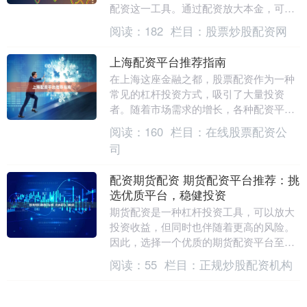
配资这一工具。通过配资放大本金，可以
在行情向好时获得更高收益。然而，市场
阅读：
182
栏目：
股票炒股配资网
上配资App鱼龙....
上海配资平台推荐指南
在上海这座金融之都，股票配资作为一种
常见的杠杆投资方式，吸引了大量投资
者。随着市场需求的增长，各种配资平台
层出不穷，但如何从众多平台中选择安
阅读：
160
栏目：
在线股票配资公
全、合规、服务优质的....
司
配资期货配资 期货配资平台推荐：挑
选优质平台，稳健投资
期货配资是一种杠杆投资工具，可以放大
投资收益，但同时也伴随着更高的风险。
因此，选择一个优质的期货配资平台至关
重要。 选择一家信誉良好的配资公司至关
阅读：
55
栏目：
正规炒股配资机构
重要。考虑其资....