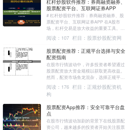
杠杆炒股软件推荐：券商融资融券、
股票配资平台、互联网证券APP
# 杠杆炒股软件推荐：券商融资融券、股
票配资平台、互联网证券APP 在A股市
场，杠杆交易是放大收益的重要工具。对
于普通投资者而言，选择合适的杠杆炒股
阅读：
107
栏目：
股票炒股配资网
软件，既能提....
股票配资推荐：正规平台选择与安全
配资指南
在股市行情波动中，许多投资者希望通过
股票配资放大资金规模以获取更高收益。
然而，配资市场鱼龙混杂，选择正规平台
并确保资金安全成为投资者首要关注的问
阅读：
176
栏目：
正规炒股配资机
题。本文将为您提....
构
股票配资App推荐：安全可靠平台盘
点
在股市行情波动加剧的背景下在线股票配
资公司，越来越多的投资者开始关注股票