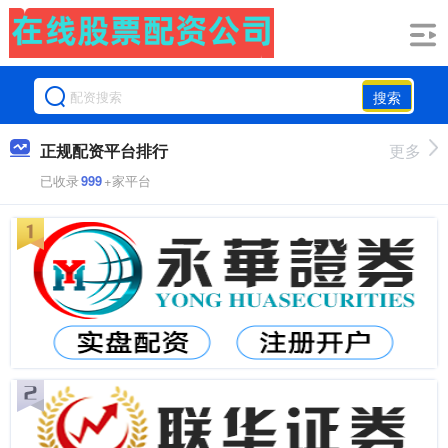
搜索
正规配资平台排行
更多
已收录
999
+家平台