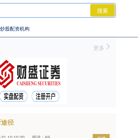
搜索
炒股配资机构
更多
新途径
1 10:10:30
阅读：69