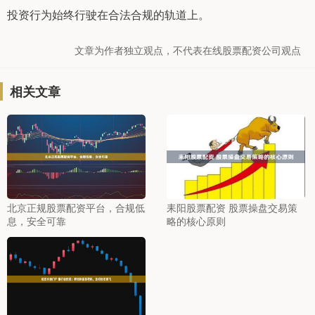
投资行为始终行驶在合法合规的轨道上。
文章为作者独立观点，不代表在线股票配资公司观点
相关文章
北京正规股票配资平台，合规低
耒阳股票配资 股票操盘交易策
息，安全可靠
略的核心原则