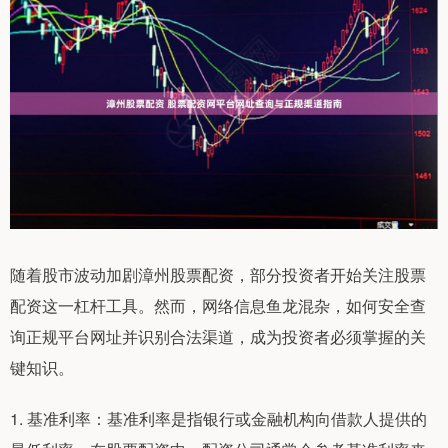
随着股市波动加剧漳州股票配资，部分投资者开始关注股票
配资这一杠杆工具。然而，网络信息鱼龙混杂，如何安全查
询正规平台网址并识别合法渠道，成为投资者必须掌握的关
键知识。
1. 基准利率：基准利率是指银行或金融机构向借款人提供的