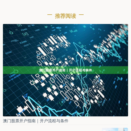
推荐阅读
澳门股票开户指南｜开户流程与条件