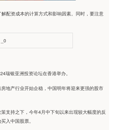
该了解配资成本的计算方式和影响因素。同时，要注意
24瑞银亚洲投资论坛在香港举办。
房地产行业开始企稳，中国明年将迎来更强的股市
策支持之下，今年4月中下旬以来出现较大幅度的反
始买入中国股票。