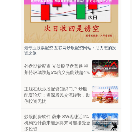
最专业股票配资 互联网炒股配资网站：助力您的投
资之旅
外盘期货配资 光伏股早盘普跌 福
莱特玻璃跌超5%信义光能跌超4%
正规在线炒股配资知识门户 炒股
配资论坛：资深股民交流经验，助
你投资无忧
炒股配资软件 蔚来-SW现涨近4%
机构预计蔚来能源将来可能接受更
多投资