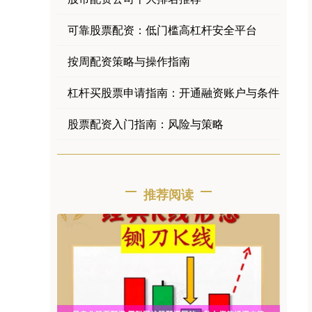
可靠股票配资：低门槛高杠杆安全平台
按周配资策略与操作指南
杠杆买股票申请指南：开通融资账户与条件
股票配资入门指南：风险与策略
推荐阅读