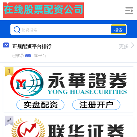
搜索
正规配资平台排行
更多
已收录
999
+家平台