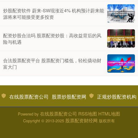
炒股配资软件 蔚来-SW现涨近4% 机构预计蔚来能
源将来可能接受更多投资
配资炒股合法吗 股票配资炒股：高收益背后的风
险与机遇
合法股票配资平台 股票配资门槛低，轻松撬动财
富大门
在线股票配资公司
股票炒股配资网
正规炒股配资机构
在线股票配资公司
RSS地图
HTML地图
Powered by
股票配资财经网
Copyright
© 2013-2025
版权所有