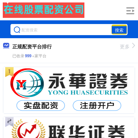
搜索
正规配资平台排行
更多
已收录
999
+家平台