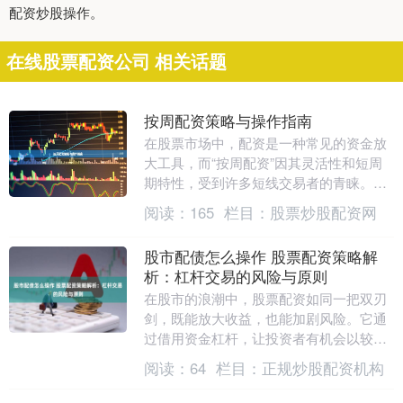
配资炒股操作。
在线股票配资公司 相关话题
按周配资策略与操作指南
在股票市场中，配资是一种常见的资金放
大工具，而“按周配资”因其灵活性和短周
期特性，受到许多短线交易者的青睐。本
文将为您详细解析按周配资的核心策略与
阅读：
165
栏目：
股票炒股配资网
操作指南，帮助....
股市配债怎么操作 股票配资策略解
析：杠杆交易的风险与原则
在股市的浪潮中，股票配资如同一把双刃
剑，既能放大收益，也能加剧风险。它通
过借用资金杠杆，让投资者有机会以较小
的本金撬动更大的交易规模。然而，这种
阅读：
64
栏目：
正规炒股配资机构
“借力”背后，隐....