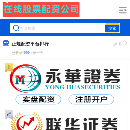
搜索
正规配资平台排行
更多
已收录
999
+家平台