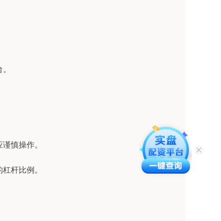
台。
者应谨慎操作。
适的杠杆比例。
。
。