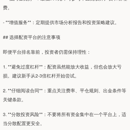
费。
- **增值服务**：定期提供市场分析报告和投资策略建议。
## 选择配资平台的注意事项
即便平台排名靠前，投资者仍需保持理性：
1. **避免过度杠杆**：配资虽然能放大收益，但也会放大亏
损。建议新手从2-3倍杠杆开始尝试。
2. **仔细阅读合同**：重点关注费率、平仓规则、出金条件等
关键条款。
3. **分散投资风险**：不要将所有资金集中在一个平台上，适
当分散配置更安全。