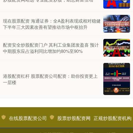
现在股票配资 海通证券：全A盈利表现或相对稳健
下半年三大因素改善有望推动市场中枢抬升
配资安全炒股配资门户 其利工业集团发盈喜 预计
中期股东应占溢利同比增加约80%至90%
港股配资杠杆 股票配资公司配资：助你投资更上
一层楼
在线股票配资公司
股票炒股配资网
正规炒股配资机构