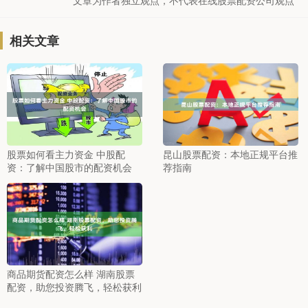
文章为作者独立观点，不代表在线股票配资公司观点
相关文章
股票如何看主力资金 中股配
昆山股票配资：本地正规平台推
资：了解中国股市的配资机会
荐指南
商品期货配资怎么样 湖南股票
配资，助您投资腾飞，轻松获利