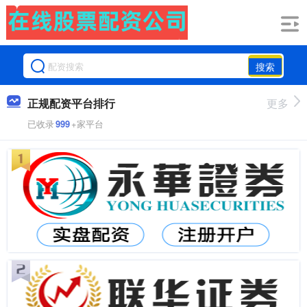
搜索
正规配资平台排行
更多
已收录
999
+家平台