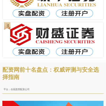
配资网前十名盘点：权威评测与安全选
择指南
平台：在线股票配资公司