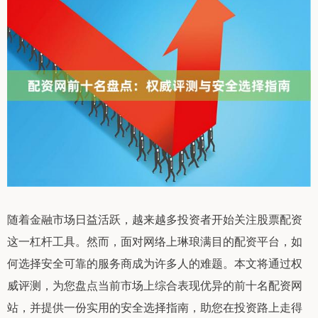
随着金融市场日益活跃，越来越多投资者开始关注股票配资
这一杠杆工具。然而，面对网络上琳琅满目的配资平台，如
何选择安全可靠的服务商成为许多人的难题。本文将通过权
威评测，为您盘点当前市场上综合表现优异的前十名配资网
站，并提供一份实用的安全选择指南，助您在投资路上走得