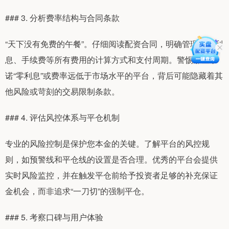
### 3. 分析费率结构与合同条款
“天下没有免费的午餐”。仔细阅读配资合同，明确管理费、利
息、手续费等所有费用的计算方式和支付周期。警惕那些承
诺“零利息”或费率远低于市场水平的平台，背后可能隐藏着其
他风险或苛刻的交易限制条款。
### 4. 评估风控体系与平仓机制
专业的风险控制是保护您本金的关键。了解平台的风控规
则，如预警线和平仓线的设置是否合理。优秀的平台会提供
实时风险监控，并在触发平仓前给予投资者足够的补充保证
金机会，而非追求“一刀切”的强制平仓。
### 5. 考察口碑与用户体验