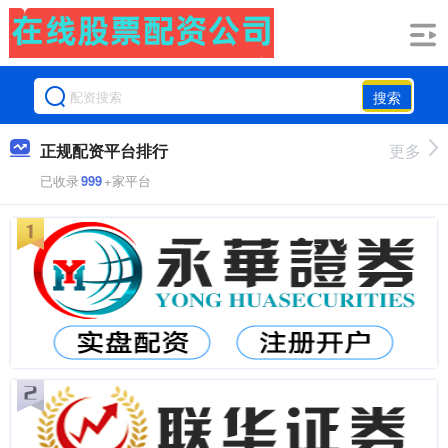
搜索
正规配资平台排行
更多
已收录
999
+家平台