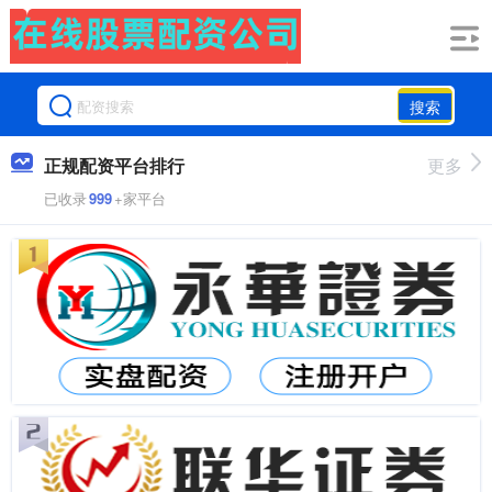
搜索
正规配资平台排行
更多
已收录
999
+家平台