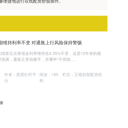
够便捷地进行在线配资炒股操作。
期维持利率不变 对通胀上行风险保持警惕
续第五次将现金利率维持在4.35%不变，这是12年来的最
调，通胀正变得棘手，并重申“不排除....
作者：股票杠杆平
阅读：
185
栏目：
正规炒股配资机
台
构
记录